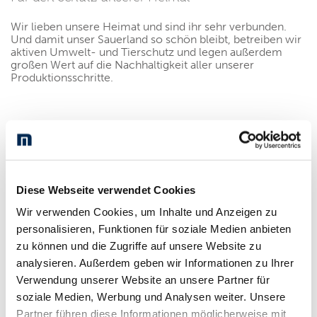
Wir lieben unsere Heimat und sind ihr sehr verbunden.
Und damit unser Sauerland so schön bleibt, betreiben wir
aktiven Umwelt- und Tierschutz und legen außerdem
großen Wert auf die Nachhaltigkeit aller unserer
Produktionsschritte.
Bewusster Umgang
Wir wissen, dass ein bewusster Umgang mit der Natur
zwar aufwendiger ist, sich aber auf lange Sicht auszahlt –
für die Natur und damit für uns. Aus diesen Gründen
Diese Webseite verwendet Cookies
haben wir in ein Blockheizkraftwerk investiert, das uns
Wir verwenden Cookies, um Inhalte und Anzeigen zu
eine wirtschaftliche und effektive Energieproduktion
ermöglicht.
personalisieren, Funktionen für soziale Medien anbieten
zu können und die Zugriffe auf unsere Website zu
analysieren. Außerdem geben wir Informationen zu Ihrer
Verwendung unserer Website an unsere Partner für
soziale Medien, Werbung und Analysen weiter. Unsere
Vorteile des Blockheizkraftwerks
Partner führen diese Informationen möglicherweise mit