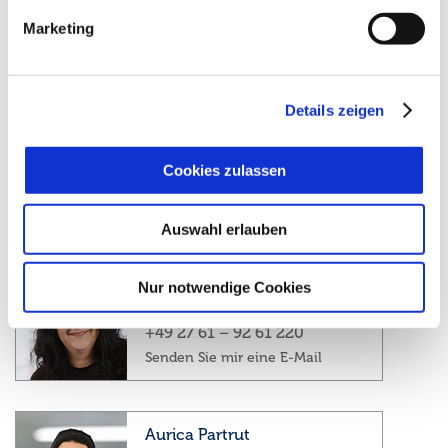
Qualitätssicherung
Marketing
+49 2761- 92 61 264
Senden Sie mir eine E-Mail
Details zeigen
Irina Cirstoiu
Qualitätssicherung
Cookies zulassen
+49 27 61 – 92 61 211
Senden Sie mir eine E-Mail
Auswahl erlauben
Nur notwendige Cookies
Mihaela Todea
Qualitätssicherung
+49 27 61 – 92 61 220
Senden Sie mir eine E-Mail
Aurica Partrut