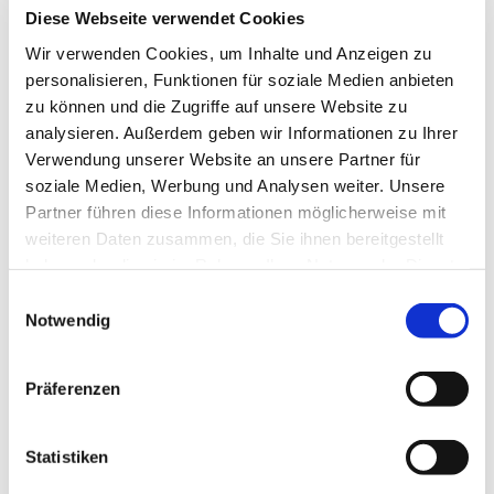
eingelöst werden kann.
Diese Webseite verwendet Cookies
Wir verwenden Cookies, um Inhalte und Anzeigen zu
Unser Team in der
Qualitätssicherung
erreichen Sie
personalisieren, Funktionen für soziale Medien anbieten
werktags telefonisch in der Regel von 8.00 Uhr bis 16.30
Uhr oder Sie schreiben eine E-Mail.
zu können und die Zugriffe auf unsere Website zu
analysieren. Außerdem geben wir Informationen zu Ihrer
Verwendung unserer Website an unsere Partner für
Bettina Müller
Qualitätssicherung
soziale Medien, Werbung und Analysen weiter. Unsere
+49 28 31 - 93 84 17
Partner führen diese Informationen möglicherweise mit
Senden Sie mir eine E-Mail
weiteren Daten zusammen, die Sie ihnen bereitgestellt
haben oder die sie im Rahmen Ihrer Nutzung der Dienste
gesammelt haben.
Einwilligungsauswahl
Notwendig
Dr. Theda von Müffling
Qualitätssicherung
+49 27 61 – 92 61 219
Präferenzen
Senden Sie mir eine E-Mail
Statistiken
Dr. Till
Masthoff