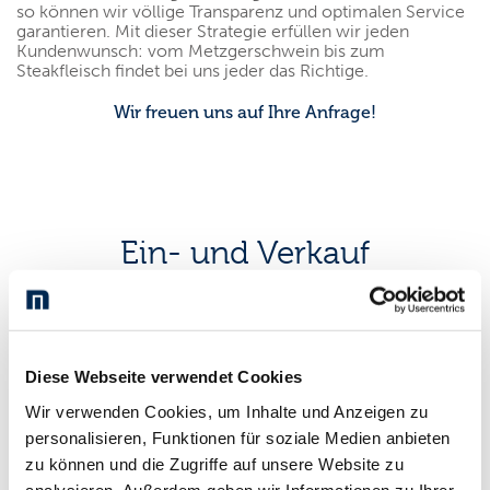
so können wir völlige Transparenz und optimalen Service
garantieren. Mit dieser Strategie erfüllen wir jeden
Kundenwunsch: vom Metzgerschwein bis zum
Steakfleisch findet bei uns jeder das Richtige.
Wir freuen uns auf Ihre Anfrage!
Ein- und Verkauf
Für Ihre Beratung und Bestellungen steht Ihnen unser
Verkaufsteam gerne zur Verfügung – für
Fleischerfachgeschäfte und Gastronomie genauso wie für
Diese Webseite verwendet Cookies
Großabnehmer.
Wir verwenden Cookies, um Inhalte und Anzeigen zu
Unser Team im
Ein- und Verkauf
erreichen Sie werktags
personalisieren, Funktionen für soziale Medien anbieten
telefonisch in der Regel von 8.00 Uhr bis 16.30 Uhr oder
zu können und die Zugriffe auf unsere Website zu
Sie schreiben eine E-Mail.
analysieren. Außerdem geben wir Informationen zu Ihrer